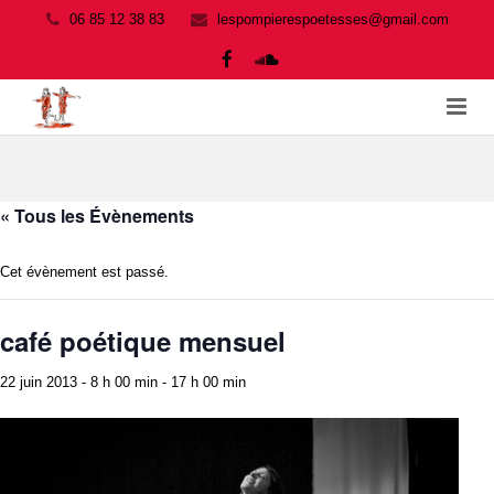
06 85 12 38 83
lespompierespoetesses@gmail.com
ACCUEIL
SPECTACLES
« Tous les Évènements
AGENDA
Cet évènement est passé.
PRO
café poétique mensuel
MEDIAS
22 juin 2013 - 8 h 00 min
-
17 h 00 min
ÉQUIPE ET POÈTES
ADHERER