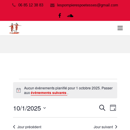
06 85 12 38 83
lespompierespoetesses@gmail.com
ACCUEIL
SPECTACLES
AGENDA
PRO
Évènements
Aucun évènements planifié pour 1 octobre 2025. Passer
Notice
aux
évènements suivants
.
MEDIAS
for
10/1/2025
Navigati
Recherche
1
RECHERCHE
ÉQUIPE ET POÈTES
JOUR
de
Sélectionnez
et
octobre
ADHERER
une
vues
Jour précédent
Jour suivant
navigation