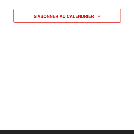
date.
2025
Évèneme
LES GRIOTTES
de
S’ABONNER AU CALENDRIER
vues
Évènements